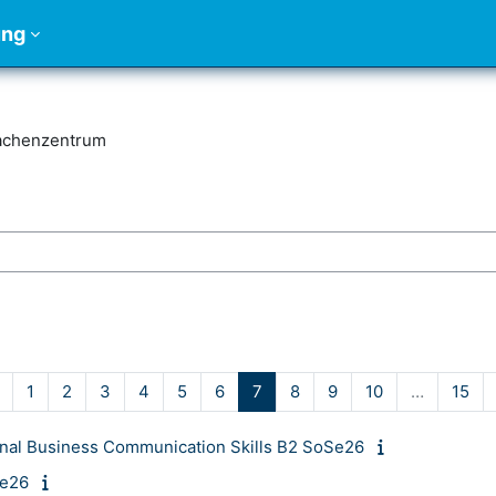
ung
achenzentrum
chen
Vorherige Seite
Seite 1
Seite 2
Seite 3
Seite 4
Seite 5
Seite 6
Seite 7
Seite 8
Seite 9
Seite 10
Sei
1
2
3
4
5
6
7
8
9
10
…
15
nal Business Communication Skills B2 SoSe26
Se26