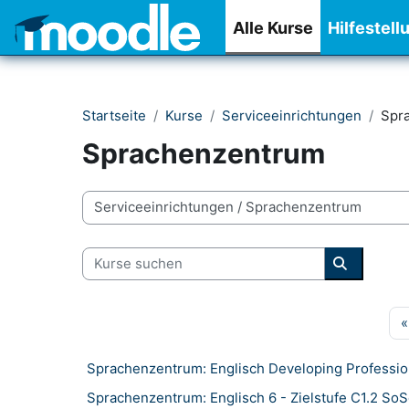
Zum Hauptinhalt
Alle Kurse
Hilfestell
Startseite
Kurse
Serviceeinrichtungen
Spr
Sprachenzentrum
Kursbereiche
Kurse suchen
Kurse su
«
Sprachenzentrum: Englisch Developing Professio
Sprachenzentrum: Englisch 6 - Zielstufe C1.2 So