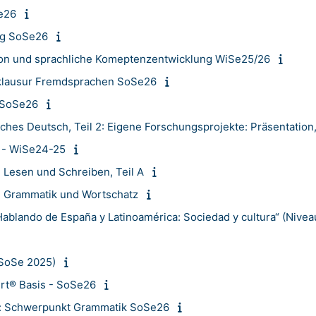
Se26
ng SoSe26
on und sprachliche Komeptenzentwicklung WiSe25/26
sklausur Fremdsprachen SoSe26
- SoSe26
hes Deutsch, Teil 2: Eigene Forschungsprojekte: Präsentation
1 - WiSe24-25
 Lesen und Schreiben, Teil A
m: Grammatik und Wortschatz
blando de España y Latinoamérica: Sociedad y cultura“ (Nivea
(SoSe 2025)
ert® Basis - SoSe26
e: Schwerpunkt Grammatik SoSe26