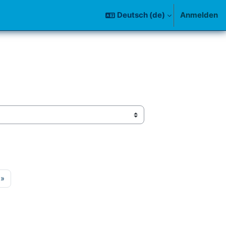
Deutsch ‎(de)‎
Anmelden
te 15
Nächste Seite
»