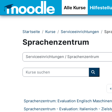
Zum Hauptinhalt
Alle Kurse
Hilfestell
Startseite
Kurse
Serviceeinrichtungen
Spr
Sprachenzentrum
Kursbereiche
Kurse suchen
Kurse su
«
Sprachenzentrum: Evaluation Englisch Maschine
Sprachenzentrum - Evaluation: Italienisch - Ziels