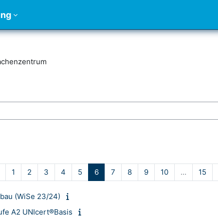
ung
achenzentrum
chen
Vorherige Seite
Seite 1
Seite 2
Seite 3
Seite 4
Seite 5
Seite 6
Seite 7
Seite 8
Seite 9
Seite 10
Sei
1
2
3
4
5
6
7
8
9
10
…
15
nbau (WiSe 23/24)
tufe A2 UNIcert®Basis