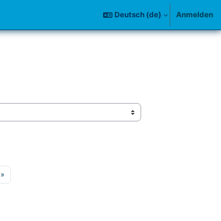
Deutsch ‎(de)‎
Anmelden
te 15
Nächste Seite
»