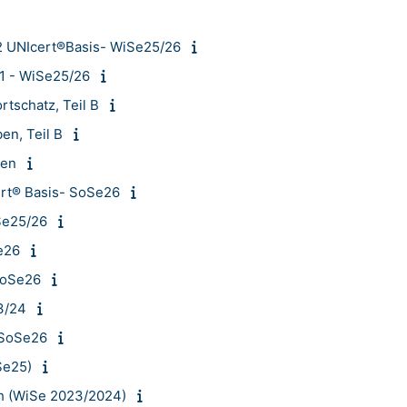
A2 UNIcert®Basis- WiSe25/26
.1 - WiSe25/26
rtschatz, Teil B
en, Teil B
hen
ert® Basis- SoSe26
iSe25/26
Se26
 SoSe26
3/24
 SoSe26
Se25)
h (WiSe 2023/2024)