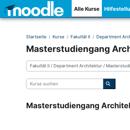
Zum Hauptinhalt
Alle Kurse
Hilfestell
Startseite
Kurse
Fakultät II
Department Arch
Masterstudiengang Arch
Kursbereiche
Kurse suchen
Kurse su
Masterstudiengang Archite