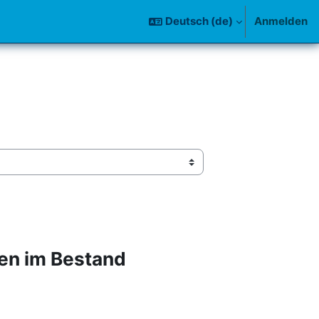
Deutsch ‎(de)‎
Anmelden
en im Bestand