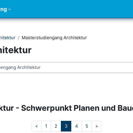
ung
itektur
Masterstudiengang Architektur
itektur
chen
ktur - Schwerpunkt Planen und Bau
Vorherige Seite
Seite 1
Seite 2
Seite 3
Seite 4
Seite 5
Nächste Seite
«
1
2
3
4
5
»