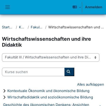
Zum Hauptinhalt
Anmelden
Website-Übersicht
Startseite
Kurse
Fakultät III
Wirtschaftswissenschaften und ihre Didaktik
Wirtschaftswissenschaften und ihre
Didaktik
Kursbereiche
Kurse suchen
Kurse suchen
Alles aufklappen
Kontextuale Ökonomik und ökonomische Bildung
Wirtschaftsdidaktik und sozioökonomische Bildung
Geschichte des ökonomischen Denkens: Ansichten