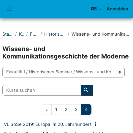
Zum Hauptinhalt
Anmelden
Website-Übersicht
Startseite
Kurse
Fakultät I
Historisches Seminar
Wissens- und Kommunikationsgeschichte der Moderne
Wissens- und
Kommunikationsgeschichte der Moderne
Kursbereiche
Kurse suchen
Kurse suchen
Vorherige Seite
Seite 1
Seite 2
Seite 3
Seite 4
«
1
2
3
4
VL SoSe 2019: Europa im 20. Jahrhundert