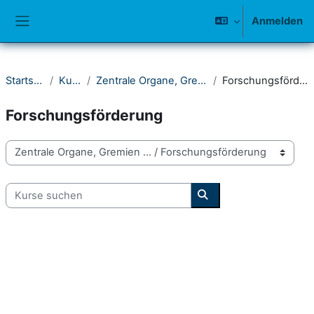
Zum Hauptinhalt
Anmelden
Website-Übersicht
Startseite
Kurse
Zentrale Organe, Gremien ...
Forschungsförderung
Forschungsförderung
Kursbereiche
Kurse suchen
Kurse suchen