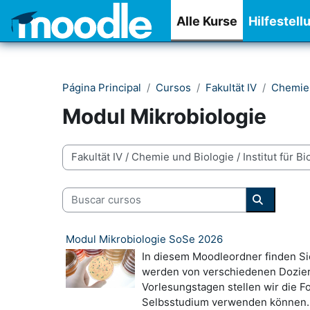
Salta al contenido principal
Alle Kurse
Hilfestell
Página Principal
Cursos
Fakultät IV
Chemie 
Modul Mikrobiologie
Categorías
Buscar cursos
Buscar cu
Modul Mikrobiologie SoSe 2026
In diesem Moodleordner finden Si
werden von verschiedenen Dozie
Vorlesungstagen stellen wir die F
Selbsstudium verwenden können. I