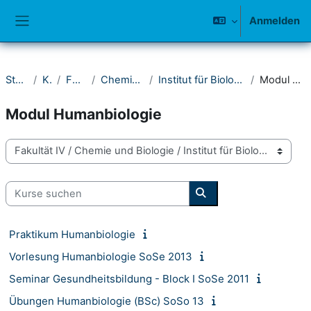
Zum Hauptinhalt
Anmelden
Website-Übersicht
Startseite
Kurse
Fakultät IV
Chemie und Biologie
Institut für Biologie - Fachwissenschaft
Modul Humanbiologie
Modul Humanbiologie
Kursbereiche
Kurse suchen
Kurse suchen
Praktikum Humanbiologie
Vorlesung Humanbiologie SoSe 2013
Seminar Gesundheitsbildung - Block I SoSe 2011
Übungen Humanbiologie (BSc) SoSo 13