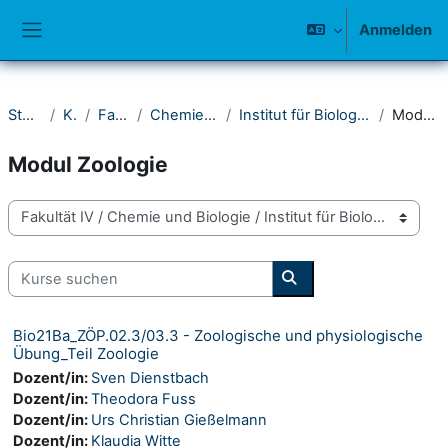
Zum Hauptinhalt
Anmelden
Website-Übersicht
Startseite
Kurse
Fakultät IV
Chemie und Biologie
Institut für Biologie - Fachwissenschaft
Modul Zoologie
Modul Zoologie
Kursbereiche
Kurse suchen
Kurse suchen
Bio21Ba_ZÖP.02.3/03.3 - Zoologische und physiologische
Übung_Teil Zoologie
Dozent/in:
Sven Dienstbach
Dozent/in:
Theodora Fuss
Dozent/in:
Urs Christian Gießelmann
Dozent/in:
Klaudia Witte