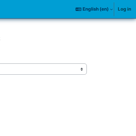
English ‎(en)‎
Log in
k