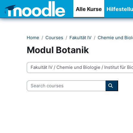
Skip to main content
Alle Kurse
Hilfestell
Home
Courses
Fakultät IV
Chemie und Biol
Modul Botanik
Course categories
Search courses
Search co