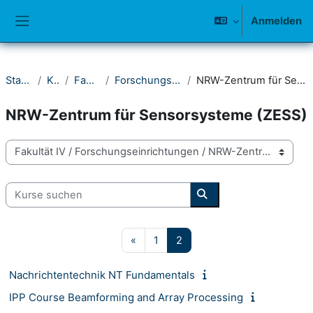
Zum Hauptinhalt
Anmelden
Website-Übersicht
Startseite
Kurse
Fakultät IV
Forschungseinrichtungen
NRW-Zentrum für Sensorsysteme (ZESS)
NRW-Zentrum für Sensorsysteme (ZESS)
Kursbereiche
Kurse suchen
Kurse suchen
Vorherige Seite
Seite 1
Seite 2
«
1
2
Nachrichtentechnik NT Fundamentals
IPP Course Beamforming and Array Processing